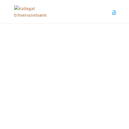
VI VÆKSTER I
FÆLLESSKAB
Kattegat Erhvervsnetværk er et
medlemsejet erhvervsnetværk i
Frederikshavn. Netværket er
sammensat af virksomheder
fordelt over forskellige brancher,
som mødes hver uge med det
primære formål, at skabe vækst