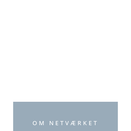
og tætte relationer.
KONTAKT
OM NETVÆRKET