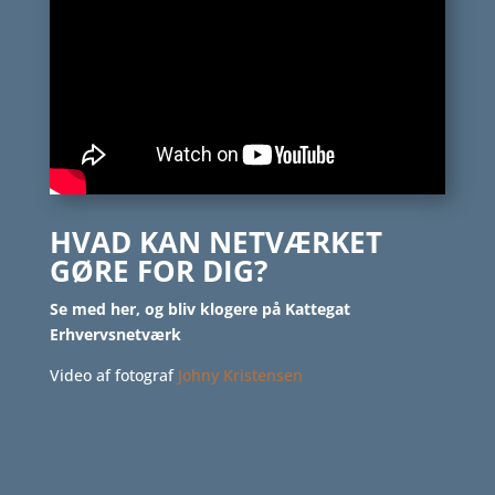
HVAD KAN NETVÆRKET
GØRE FOR DIG?
Se med her, og bliv klogere på Kattegat
Erhvervsnetværk
Video af fotograf
Johny Kristensen