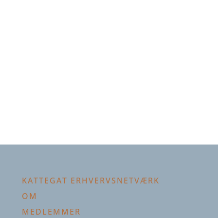
KATTEGAT ERHVERVSNETVÆRK
OM
MEDLEMMER